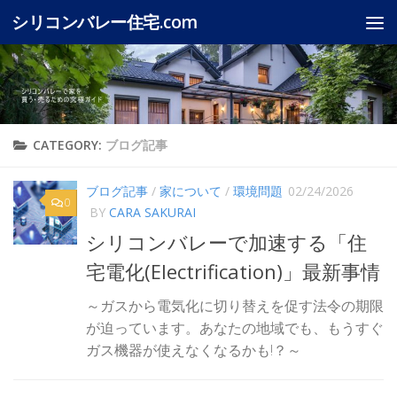
シリコンバレー住宅.com
Skip to content
CATEGORY:
ブログ記事
ブログ記事
/
家について
/
環境問題
02/24/2026
0
BY
CARA SAKURAI
シリコンバレーで加速する「住
宅電化(Electrification)」最新事情
～ガスから電気化に切り替えを促す法令の期限
が迫っています。あなたの地域でも、もうすぐ
ガス機器が使えなくなるかも!？～