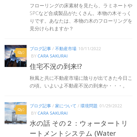
フローリングの床素材を見たら、ラミネートや
SPCなど合成製品がたくさん。本物の木そっく
りです。あなたは、本物の木のフローリングを
見分けられますか？
ブログ記事
/
不動産市場
10/11/2022
0
BY
CARA SAKURAI
住宅不況の到来!?
秋風と共に不動産市場に陰りが出てきた今日こ
の頃。いよいよ不動産不況の到来か・・・。
ブログ記事
/
家について
/
環境問題
01/29/2022
0
BY
CARA SAKURAI
水の話 その２：ウォータートリ
ートメントシステム (Water