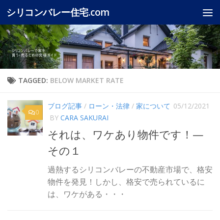
シリコンバレー住宅.com
Skip to content
TAGGED:
BELOW MARKET RATE
ブログ記事
/
ローン・法律
/
家について
05/12/2021
0
BY
CARA SAKURAI
それは、ワケあり物件です！—
その１
過熱するシリコンバレーの不動産市場で、格安
物件を発見！しかし、格安で売られているに
は、ワケがある・・・