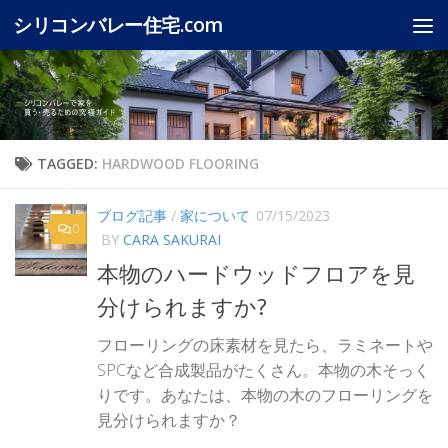
シリコンバレー住宅.com
Skip to content
TAGGED:
HARDWOOD FLOORING
ブログ記事
/
家について
07/15/2023
0
BY
CARA SAKURAI
本物のハードウッドフロアを見
分けられますか?
フローリングの床素材を見たら、ラミネートや
SPCなど合成製品がたくさん。本物の木そっく
りです。あなたは、本物の木のフローリングを
見分けられますか？