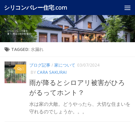
シリコンバレー住宅.com
Skip to content
TAGGED:
水漏れ
ブログ記事
/
家について
03/07/2024
0
BY
CARA SAKURAI
雨が降るとシロアリ被害がひろ
がるってホント？
水は家の大敵。どうやったら、大切な住まいを
守れるのでしょうか。。。