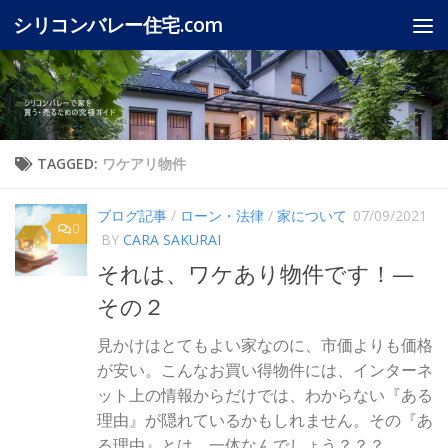
シリコンバレー住宅.com
Skip to content
TAGGED:
ワケアリ物件
ブログ記事
/
ローン・法律
/
家について
07/09/2021
0
BY
CARA SAKURAI
それは、ワケあり物件です！—
その２
見かけはとてもよい家なのに、市価よりも価格
が安い。こんなお買い得物件には、インターネ
ット上の情報からだけでは、わからない『ある
理由』が隠れているかもしれません。その『あ
る理由』とは、一体なんでしょう？？？