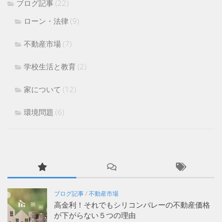
ブログ記事
(22)
ローン・法律
(9)
不動産市場
(7)
学校生活と教育
(2)
家について
(12)
環境問題
(6)
ブログ記事
/
不動産市場
高金利！それでもシリコンバレーの不動産価格
が下がらない５つの理由