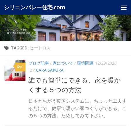
シリコンバレー住宅.com
Skip to content
TAGGED:
ヒートロス
ブログ記事
/
家について
/
環境問題
12/29/2020
0
BY
CARA SAKURAI
誰でも簡単にできる、家を暖か
くする５つの方法
日本とちがう暖房システムに、ちょっと工夫す
るだけで、健康で暖かい家つくりができる、こ
の５つの方法。ためしてみて下さい。