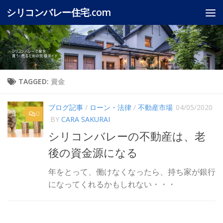
シリコンバレー住宅.com
Skip to content
TAGGED:
資金
ブログ記事
/
ローン・法律
/
不動産市場
04/05/2020
0
BY
CARA SAKURAI
シリコンバレーの不動産は、老
後の資金源になる
年をとって、働けなくなったら、持ち家が銀行
になってくれるかもしれない・・・