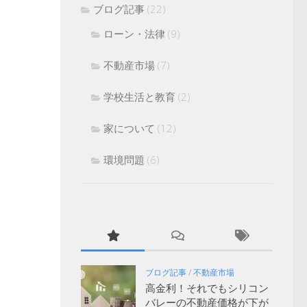
ブログ記事
(22)
ローン・法律
(9)
不動産市場
(7)
学校生活と教育
(2)
家について
(12)
環境問題
(6)
ブログ記事
/
不動産市場
高金利！それでもシリコン
バレーの不動産価格が下が