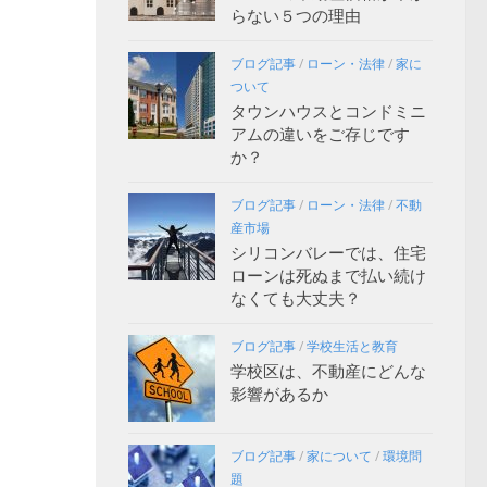
らない５つの理由
ブログ記事
/
ローン・法律
/
家に
ついて
タウンハウスとコンドミニ
アムの違いをご存じです
か？
ブログ記事
/
ローン・法律
/
不動
産市場
シリコンバレーでは、住宅
ローンは死ぬまで払い続け
なくても大丈夫？
ブログ記事
/
学校生活と教育
学校区は、不動産にどんな
影響があるか
ブログ記事
/
家について
/
環境問
題