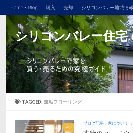
Home・Blog
購入
売却
シリコンバレー地域情
Skip to content
シリコンバレー住宅.
TAGGED:
無垢フローリング
ブログ記事
/
家について
0
0
本物のハードウ