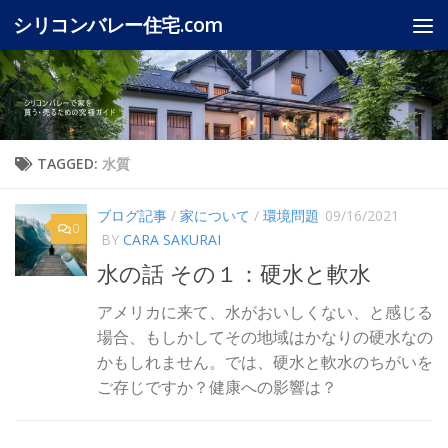
シリコンバレー住宅.com
Skip to content
TAGGED:
水質
ブログ記事
/
家について
/
環境問題
09/16/2021
0
BY
CARA SAKURAI
水の話 その１：硬水と軟水
アメリカに来て、水がおいしくない、と感じる
場合、もしかしてその地域はかなりの硬水なの
かもしれません。では、硬水と軟水のちがいを
ご存じですか？健康への影響は？