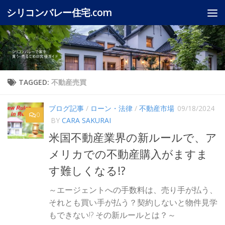
シリコンバレー住宅.com
Skip to content
TAGGED:
不動産売買
ブログ記事
/
ローン・法律
/
不動産市場
09/18/2024
0
BY
CARA SAKURAI
米国不動産業界の新ルールで、ア
メリカでの不動産購入がますま
す難しくなる!?
～エージェントへの手数料は、売り手が払う、
それとも買い手が払う？契約しないと物件見学
もできない!? その新ルールとは？～